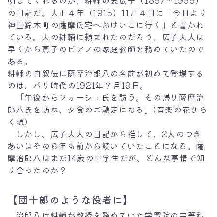
明してくれるのが、耕輔の妻広子（1887～1958）
の日記だ。大正４年（1915）11月４日に「今日より
神田鈴木町の薩摩氏宅へおけいこに行く」と書かれ
ている。夫の耕輔に頼まれたのだろう。広子夫人は
早くから蔦子のピアノの家庭教師を務めていたので
ある。
耕輔の自叙伝に薩摩治郎八の名前が初めて登場する
のは、パリ時代の1921年７月19日。
「午後からフォーシェ氏を訪う。その帰り薩摩治
郎八氏を訪ね、夕食のご馳走になる」(音楽の花ひら
く頃)
しかし、広子夫人の日記から推して、2人のつき
あいはその６年も前から続いていたことになる。薩
摩治郎八はまだ14歳の中学生だが、どんな事情で知
り合ったのか？
【団十郎のような役者に】
治郎八は耕輔が教授を務めていた学習院の中等科