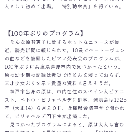
人として初めて出場。「特別聴衆賞」を得ている。
【100年ぶりのプログラム】
そんな原智恵子に関するホットなニュースが最
近、読売新聞に報じられた。10歳でベートーヴェン
の曲などを披露したピアノ発表会のプログラムが、
100年ぶりに兵庫県芦屋市内で見つかったという。
原の幼少期の記録は戦災でほとんど残っておらず、
天才少女ぶりを示す貴重な資料と言えそうだ。
神戸市出身の原は、市内在住のスペイン人ピアニ
スト、ペトロ・ビリャベルデに師事。発表会は1925
年（大正14）６月２０日、兵庫県会議事堂で開かれ
て、ビリャベルデ門下生が出演した。
見つかったプログラムによると、原は大人も含む