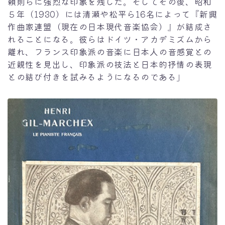
頼則らに強烈な印象を残した。そしてその後、昭和
５年（1930）には清瀬や松平ら16名によって『新興
作曲家連盟（現在の日本現代音楽協会）』が結成さ
れることになる。彼らはドイツ・アカデミズムから
離れ、フランス印象派の音楽に日本人の音感覚との
近親性を見出し、印象派の技法と日本的抒情の表現
との結び付きを試みるようになるのである」