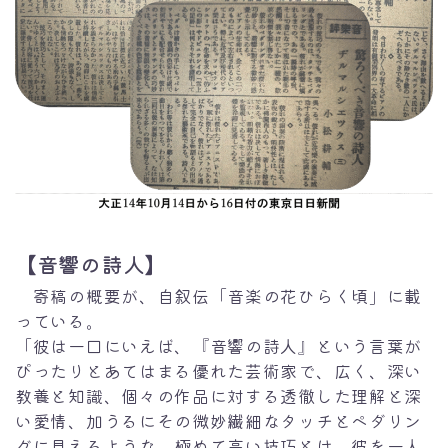
【音響の詩人】
寄稿の概要が、自叙伝「音楽の花ひらく頃」に載
っている。
「彼は一口にいえば、『音響の詩人』という言葉が
ぴったりとあてはまる優れた芸術家で、広く、深い
教養と知識、個々の作品に対する透徹した理解と深
い愛情、加うるにその微妙繊細なタッチとペダリン
グに見えるような、極めて高い技巧とは、彼を一人