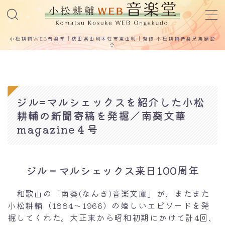
MENU
小松耕輔WEB音楽堂｜秋田県由利本荘市東由利｜監修 小松耕輔音楽兄弟顕彰
会
プロフィールと業績
作曲作品／著作
ジル=マルシェックスを紹介した小松
耕輔の新聞寄稿を発掘／南葵文華
歌曲
magazine４号
童謡
校歌
ジル＝マルシェックス来日100周年
小松耕輔 著作
小松耕輔の音声テープ
和歌山の「南葵(なんき)音楽文庫」が、またまた
小松耕輔（1884～1966）の嬉しいエピソードを発
関連論文
掘してくれた。大正末から昭和初期にかけて計4回、