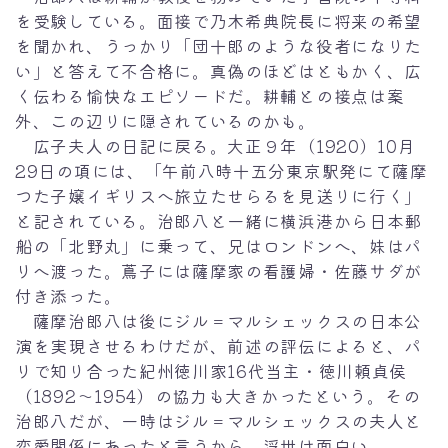
を受験している。面接で乃木希典院長に将来の希望
を聞かれ、うっかり「団十郎のような役者になりた
い」と答えて不合格に。真偽のほどはともかく、広
く伝わる愉快なエピソードだ。耕輔との接点は案
外、この辺りに隠されているのかも。
広子夫人の日記に戻る。大正９年（1920）10月
29日の項には、「午前八時十五分東京駅発にて薩摩
つた子嬢イギリスへ旅立たせらるを見送りに行く」
と記されている。治郎八と一緒に横浜港から日本郵
船の「北野丸」に乗って、兄はロンドンへ、妹はパ
リへ渡った。蔦子には薩摩家の看護婦・佐藤サダが
付き添った。
薩摩治郎八は後にジル＝マルシェックスの日本公
演を実現させるわけだが、前述の評伝によると、パ
リで知り合った紀州徳川家16代当主・徳川頼貞侯
（1892～1954）の協力も大きかったという。その
治郎八だが、一時はジル＝マルシェックスの夫人と
恋愛関係にあったと言うから、浮世は面白い。