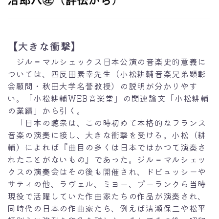
【
大きな衝撃
】
ジル＝マルシェックス日本公演の音楽史的意義に
ついては、四反田素幸先生（小松耕輔音楽兄弟顕彰
会顧問・秋田大学名誉教授）の説明が分かりやす
い。「小松耕輔WEB音楽堂」の関連論文「小松耕輔
の業績」から引く。
「日本の聴衆は、この時初めて本格的なフランス
音楽の演奏に接し、大きな衝撃を受ける。小松（耕
輔）によれば『曲目の多くは日本ではかつて演奏さ
れたことがないもの』であった。ジル＝マルシェッ
クスの演奏会はその後も開催され、ドビュッシーや
サティの他、ラヴェル、ミヨー、プーランクら当時
現役で活躍していた作曲家たちの作品が演奏され、
同時代の日本の作曲家たち、例えば清瀬保二や松平