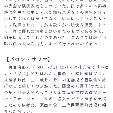
の完全な演奏家たらしめていた。彼は多くの本邦初
演の名曲を演奏して未だ知られざる美の世界を数々
示してくれたばかりでなく、いかにもフランス人ら
しく洗練された、しかも鋭くかつ明快な演奏によっ
て、真に優れた演奏とはいかなるものであるかを、
如実に示してくれたのであった。この企ては薩摩治
郎八氏の大なる尽力によって行われたのであった」
【バロン・サツマ】
薩摩治郎八（1901～76）はパリの社交界で「バロ
ン・サツマ」と呼ばれた大富豪。小松耕輔はフラン
ス留学時代、二十歳そこそこの風雲児と音楽会や旅
行などで親しくつきあった。薩摩の妹蔦子(つたこ)
の身元引受人となってパリ国立音楽学校の教授ポー
ル・フォーシェにつなぎ、彼女のピアノ留学を支援
したのも耕輔だ。豪商の父、二代目薩摩治兵衛に頼
まれたらしい。