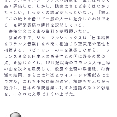
高く評価した。しかし、聴衆はさほど多くはなかっ
たらしい。せっかくの講演がもったいない。「敢え
てこの紙上を借りて一般の人士に紹介したわけであ
る」と新聞寄稿の趣旨を説明している。
寄稿全文は文末の資料を参照願いたい。
講演の中で、ジル＝マルシェックスは「日本精神
とフランス音楽」との間に相通じる空気感や感性を
指摘する。ドビュッシーの曲を演奏しながら、「フ
ランス音楽と日本人の感受性との間に幾多の類似
点」を感じたとし、16世紀以降のフランス人作曲家
の曲を次々と演奏して、歌麿や北斎の浮世絵、狩野
派の絵画、さらには能楽とのイメージや類似点にま
で言及。これを小松耕輔が適宜、解説を加えながら
紹介し、日本の伝統音楽に対する造詣の深さと敬意
を、こなれた文章ですくい上げた。