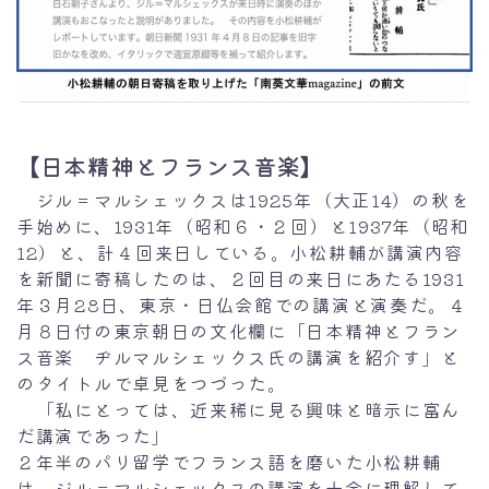
兄弟著作
当WEBサイトについて
【日本精神とフランス音楽】
ジル＝マルシェックスは1925年（大正14）の秋を
手始めに、1931年（昭和６・２回）と1937年（昭和
12）と、計４回来日している。小松耕輔が講演内容
を新聞に寄稿したのは、２回目の来日にあたる1931
年３月28日、東京・日仏会館での講演と演奏だ。４
月８日付の東京朝日の文化欄に「日本精神とフラン
ス音楽 ヂルマルシェックス氏の講演を紹介す」と
のタイトルで卓見をつづった。
「私にとっては、近来稀に見る興味と暗示に富ん
だ講演であった」
２年半のパリ留学でフランス語を磨いた小松耕輔
は、ジル＝マルシェックスの講演を十全に理解して