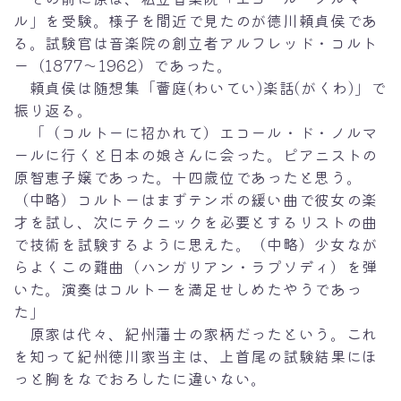
ル」を受験。様子を間近で見たのが德川頼貞侯であ
る。試験官は音楽院の創立者アルフレッド・コルト
ー（1877～1962）であった。
頼貞侯は随想集「薈庭(わいてい)楽話(がくわ)」で
振り返る。
「（コルトーに招かれて）エコール・ド・ノルマ
ールに行くと日本の娘さんに会った。ピアニストの
原智恵子嬢であった。十四歳位であったと思う。
（中略）コルトーはまずテンポの緩い曲で彼女の楽
才を試し、次にテクニックを必要とするリストの曲
で技術を試験するように思えた。（中略）少女なが
らよくこの難曲（ハンガリアン・ラプソディ）を弾
いた。演奏はコルトーを満足せしめたやうであっ
た」
原家は代々、紀州藩士の家柄だったという。これ
を知って紀州徳川家当主は、上首尾の試験結果にほ
っと胸をなでおろしたに違いない。