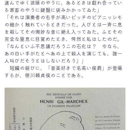
進んでゆく波頭のやうに、あるときは戯れ合ってい
る家畜のやうに鍵盤に挑みかかってゐた」
「それは演奏者の右手が高いピッチのピアニッシモ
の細かく触れているときだった。人びとは一斉に息
を殺してその微妙な音に絶え入ってゐた。ふとその
完全な窒息に目覚めたとき、愕然と私はしたのだ。
『なんといふ不思議だろうこの石化は？ 今なら、
あの白い手がたとへあの上で殺人を演じても、誰一
人叫びだそうとはしないだろう』」
短編の結びに、「音楽好きで名高い侯爵」が登場
するが、徳川頼貞侯のことである。