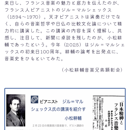
来日し、フランス音楽の魅力と底力を伝えたのが、
小松耕輔研究～末弟の小松清研究ノートを添え
フランス人ピアニストのジル＝マルシェックス
て
（1894～1970）。天才ピアニストは演奏だけでな
小松耕輔の業績
く、自らの音楽哲学や日仏の比較文化論について精
力的に講演した。この講演の内容を深く理解し、共
祖父・小松耕輔
感し、注目して、新聞に卓説を残したのが、小松耕
小松耕輔の時代と人脈
輔であったという。今年（2025）はジル＝マルシェ
『第九』の本邦初演と小松耕輔
ックスの初来日100周年。耕輔の論考を出発点に、
音楽史をひもといてみた。
小松耕輔 百花繚乱の音楽
（小松耕輔音楽兄弟顕彰会）
角館高校の校歌と小松耕輔
ジル=マルシェックスを紹介した小松耕輔の新聞
寄稿を発掘／南葵文華magazine４号」
年譜
小松音楽兄弟
兄弟作品