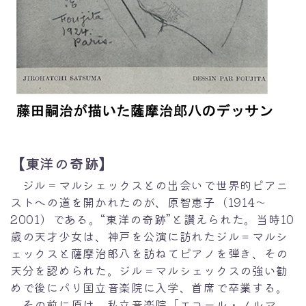
【
東洋の奇跡
】
ジル＝マルシェックスとの出会いで世界的ピアニ
ストへの道を開かれたのが、原智恵子（1914～
2001）である。“東洋の奇跡”と讃えられた。当時10
歳の天才少女は、神戸を公演に訪れたジル＝マルシ
ェックスと薩摩治郎八を訪ねてピアノを弾き、その
天分を認められた。ジル＝マルシェックスの強い勧
めで後にパリ国立音楽院に入学、首席で卒業する。
その前に原は、私立音楽院「エコール・ノルマ