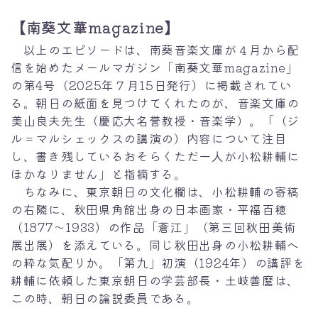
【南葵文華magazine】
以上のエピソードは、南葵音楽文庫が４月から配
信を始めたメールマガジン「南葵文華magazine」
の第4号（2025年７月15日発行）に掲載されてい
る。朝日の紙面を見つけてくれたのが、音楽文庫の
美山良夫先生（慶応大名誉教授・音楽学）。「（ジ
ル＝マルシェックスの講演の）内容について注目
し、書き残しているおそらくただ一人が小松耕輔に
ほかなりません」と指摘する。
ちなみに、東京朝日の文化欄は、小松耕輔の寄稿
の右隣に、秋田県角館出身の日本画家・平福百穂
（1877～1933）の作品「蒼江」（第三回秋田美術
展出展）を添えている。同じ秋田出身の小松耕輔へ
の粋な気配りか。「第九」初演（1924年）の講評を
耕輔に依頼した東京朝日の学芸部長・土岐善麿は、
この時、朝日の論説委員である。