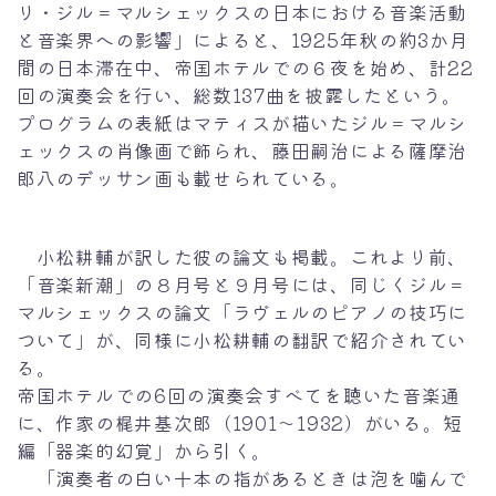
リ・ジル＝マルシェックスの日本における音楽活動
と音楽界への影響」によると、1925年秋の約3か月
間の日本滞在中、帝国ホテルでの６夜を始め、計22
回の演奏会を行い、総数137曲を披露したという。
プログラムの表紙はマティスが描いたジル＝マルシ
ェックスの肖像画で飾られ、藤田嗣治による薩摩治
郎八のデッサン画も載せられている。
小松耕輔が訳した彼の論文も掲載。これより前、
「音楽新潮」の８月号と９月号には、同じくジル＝
マルシェックスの論文「ラヴェルのピアノの技巧に
ついて」が、同様に小松耕輔の翻訳で紹介されてい
る。
帝国ホテルでの6回の演奏会すべてを聴いた音楽通
に、作家の梶井基次郎（1901～1932）がいる。短
編「器楽的幻覚」から引く。
「演奏者の白い十本の指があるときは泡を噛んで