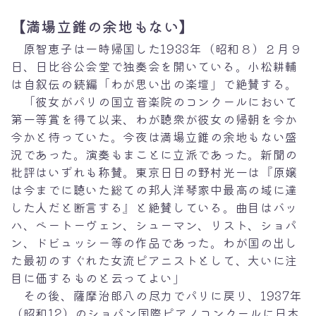
【
満場立錐の余地もない
】
原智恵子は一時帰国した1933年（昭和８）２月９
日、日比谷公会堂で独奏会を開いている。小松耕輔
は自叙伝の続編「わが思い出の楽壇」で絶賛する。
「彼女がパリの国立音楽院のコンクールにおいて
第一等賞を得て以来、わが聴衆が彼女の帰朝を今か
今かと待っていた。今夜は満場立錐の余地もない盛
況であった。演奏もまことに立派であった。新聞の
批評はいずれも称賛。東京日日の野村光一は『原嬢
は今までに聴いた総ての邦人洋琴家中最高の域に達
した人だと断言する』と絶賛している。曲目はバッ
ハ、ベートーヴェン、シューマン、リスト、ショパ
ン、ドビュッシー等の作品であった。わが国の出し
た最初のすぐれた女流ピアニストとして、大いに注
目に価するものと云ってよい」
その後、薩摩治郎八の尽力でパリに戻り、1937年
（昭和12）のショパン国際ピアノコンクールに日本