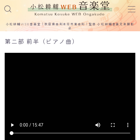
MENU
小松耕輔WEB音楽堂｜秋田県由利本荘市東由利｜監修 小松耕輔音楽兄弟顕彰
会
第二部 前半（ピアノ曲）
プロフィールと業績
作曲作品／著作
歌曲
童謡
校歌
小松耕輔 著作
小松耕輔の音声テープ
関連論文