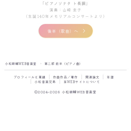
「ピアノソナタ ト長調」
小松耕輔研究～末弟の小松清研究ノートを添え
演奏：山崎 圭子
て
（生誕140年メモリアルコンサートより）
小松耕輔の業績
祖父・小松耕輔
後半（歌曲）へ
小松耕輔の時代と人脈
『第九』の本邦初演と小松耕輔
小松耕輔 百花繚乱の音楽
小松耕輔WEB音楽堂
第二部 前半（ピアノ曲）
＞
角館高校の校歌と小松耕輔
プロフィールと業績
作曲作品／著作
関連論文
年譜
ジル=マルシェックスを紹介した小松耕輔の新聞
小松音楽兄弟
当WEBサイトについて
寄稿を発掘／南葵文華magazine４号」
2024–2026 小松耕輔WEB音楽堂
年譜
小松音楽兄弟
兄弟作品