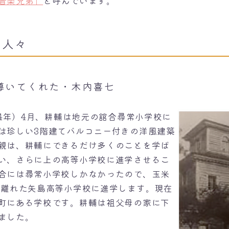
音楽兄弟」
と呼んでいます。
た人々
導いてくれた・木内喜七
24年）4月、耕輔は地元の舘合尋常小学校に
は珍しい3階建てバルコニー付きの洋風建築
親は、耕輔にできるだけ多くのことを学ば
い、さらに上の高等小学校に進学させるこ
合には尋常小学校しかなかったので、玉米
ど離れた矢島高等小学校に進学します。現在
町にある学校です。耕輔は祖父母の家に下
ました。