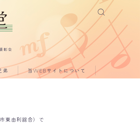
顕彰会
兄弟
当WEBサイトについて
荘市東由利舘合）で