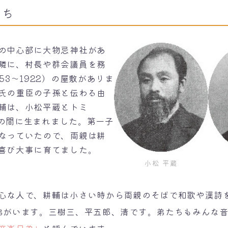
たち
の中心部に大物忌神社があ
隣に、村長や群会議員を務
53～1922）の屋敷がありま
氏の重臣の子孫と伝わる由
輔は、小松平蔵とトミ
6）の間に生まれました。第一子
なっていたので、両親は耕
喜び大事に育てました。
小松 平蔵
な人で、耕輔は小さい時から両親のそばで和歌や漢詩
弟がいます。三樹三、平五郎、清です。弟たちもみんな