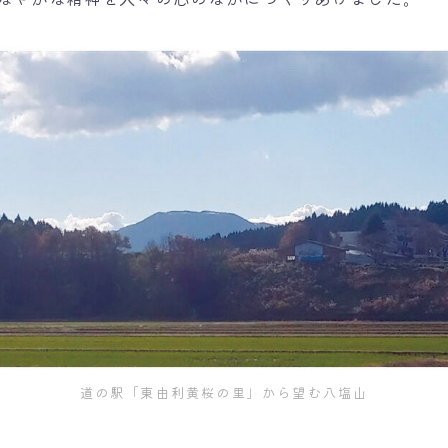
道の駅「東由利黄桜の里」から望む八塩山