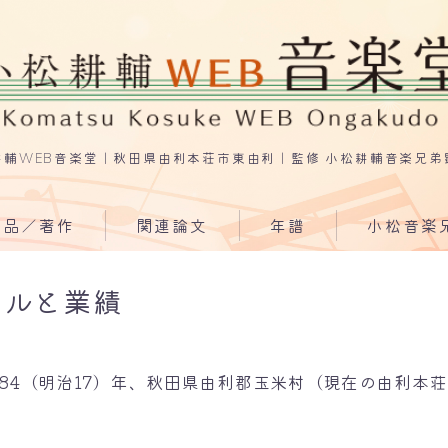
耕輔WEB音楽堂｜秋田県由利本荘市東由利｜監修 小松耕輔音楽兄弟
作品／著作
関連論文
年譜
小松音楽
小松耕輔研究～末弟の小松
兄弟作品
ールと業績
清研究ノートを添えて
兄弟著作
小松耕輔の業績
84（明治17）年、秋田県由利郡玉米村（現在の由利本
祖父・小松耕輔
著作
小松耕輔の時代と人脈
音声テープ