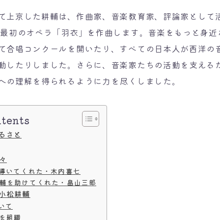
『第九』の本邦初演と小松
上京した耕輔は、作曲家、音楽教育家、評論家として活
耕輔
で最初のオペラ「羽衣」を作曲します。音楽をもっと身近
小松耕輔 百花繚乱の音楽
て合唱コンクールを開いたり、すべての日本人が西洋の
角館高校の校歌と小松耕輔
動したりしました。さらに、音楽家たちの活動を支える
への理解を得られるように力を尽くしました。
ジル=マルシェックスを紹介
した小松耕輔の新聞寄稿を
発掘／南葵文華magazine
４号」
ntents
るさと
々
導いてくれた・木内喜七
輔を助けてくれた・畠山三郎
小松耕輔
いて
を組織