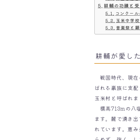
耕輔の功績と受
コンクール
玉米中学校
音楽祭と顕
耕輔が愛し
戦国時代、現在の
ばれる豪族に支配
玉米村と呼ばれま
標高713mの八
ます。麓で湧き出
れています。恵み
らめず、強く、し