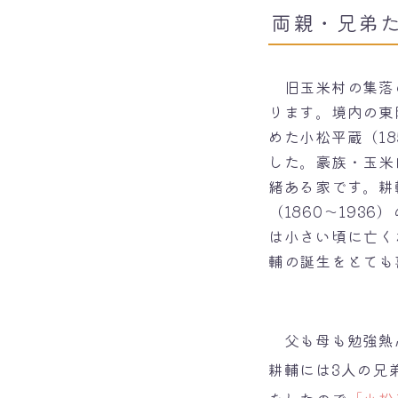
両親・兄弟
旧玉米村の集落
ります。境内の東
めた小松平蔵（18
した。豪族・玉米
緒ある家です。耕
（1860～193
は小さい頃に亡く
輔の誕生をとても
父も母も勉強熱心
耕輔には3人の兄