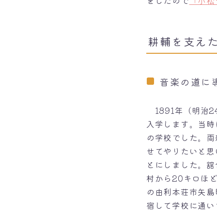
をしたので
「小松
耕輔を支え
音楽の道に
1891年（明治
入学します。当時
の学校でした。両
せてやりたいと思
とにしました。舘
村から20キロほ
の由利本荘市矢島
宿して学校に通い