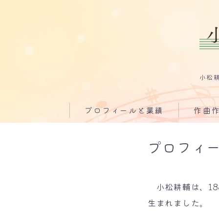
小松
プロフィールと業績
作曲
歌曲
プロフィ
童謡
校歌
小松耕輔は、18
小松耕輔 
生まれました。
小松耕輔の