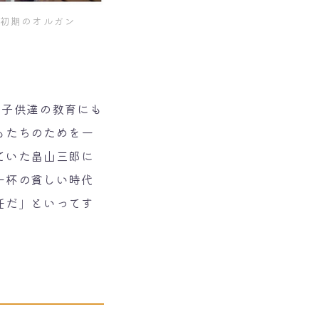
初期のオルガン
子供達の教育にも
もたちのためを一
ていた畠山三郎に
一杯の貧しい時代
任だ」といってす