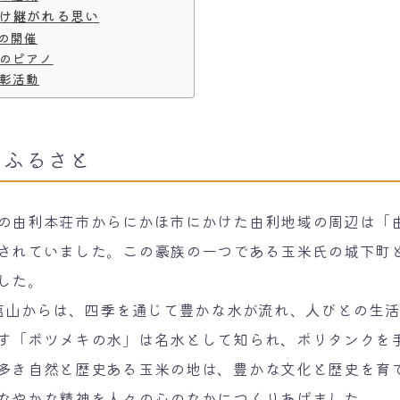
け継がれる思い
の開催
のピアノ
彰活動
たふるさと
由利本荘市からにかほ市にかけた由利地域の周辺は「
されていました。この豪族の一つである玉米氏の城下町
した。
塩山からは、四季を通じて豊かな水が流れ、人びとの生
す「ボツメキの水」は名水として知られ、ポリタンクを
多き自然と歴史ある玉米の地は、豊かな文化と歴史を育
なやかな精神を人々の心のなかにつくりあげました。