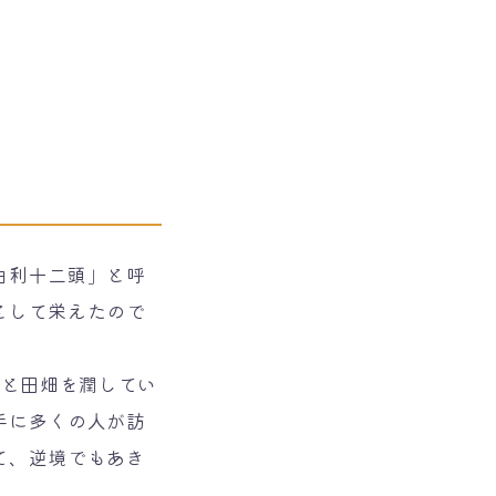
由利十二頭」と呼
として栄えたので
活と田畑を潤してい
手に多くの人が訪
て、逆境でもあき